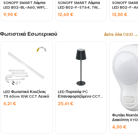
SONOFF SMART Λάμπα
SONOFF SMART Λάμπα
SONOFF SMAR
LED B02-BL-A60, WIFI,
LED B02-F-ST64, 7W,
LED B02-F-A6
9W, 806LM, E27
700LM, E27
806LM, E27
9,90
€
12,60
€
13,50
€
Φωτιστικά Εσωτερικού
Δείτε όλα (123) →
LED Φωτιστικό Κουζίνας
LED Πορτατίφ PC
T5 60cm 10W CCT Λευκό
Επαναφορτιζόμενο CCT
3W USB 5VDC Μαύρο
6,21
€
20,61
€
Φωτάκι Νυκτός
Διακόπτη XY
4,00
€