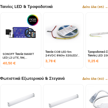
Ταινίες LED & Τροφοδοτικά
Δείτε όλα (85) →
Ταινία COB LED 5m
Τροφοδοτικό Σ
SONOFF Ταινία SMART
24VDC 8W/m 320LED/m
Ταινίες LED 
LED L2 LITE, 5M,
4000K Λευκό IP20
60W IP20
3,78
€
11,25
€
Αδιάβροχη IP65
40,50
€
Φωτιστικά Εξωτερικού & Στεγανά
Δείτε όλα (83) →