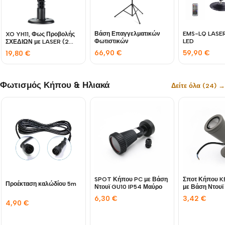
Βάση Επαγγελματικών
EMS-LQ LASER + RGB
XO YH11, Φως Προβολής
Φωτιστικών
LED
ΣΧΕΔΙΩΝ με LASER (2
ΧΡΩΜΑΤΑ LASER)
66,90
€
59,90
€
19,80
€
Φωτισμός Κήπου & Ηλιακά
Δείτε όλα (24) →
SPOT Κήπου PC με Βάση
Σποτ Κήπου K
Προέκταση καλώδίου 5m
Ντουϊ GU10 IP54 Μαύρο
με Βάση Ντουϊ
Γκρι
6,30
€
3,42
€
4,90
€