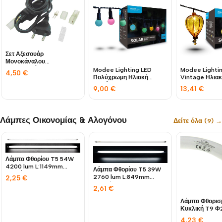
Σετ Αξεσουάρ
Μονοκάναλου
Φωτοσωλήνα LED FLAT
Modee Lighting LED
Modee Lighti
4,50
€
SMD3528 SGR
Πολύχρωμη Ηλιακή
Vintage Ηλιακ
Γιρλάντα 50db 7,9m
10db 4,9m
9,00
€
13,41
€
Λάμπες Οικονομίας & Αλογόνου
Δείτε όλα (9) →
Λάμπα Φθορίου T5 54W
4200 lum L:1149mm
Λάμπα Φθορίου T5 39W
Λευκό 4000Κ
2760 lum L:849mm
2,25
€
Ψυχρό 6400Κ
2,61
€
Λάμπα Φθορισ
Κυκλική T9 
32W 1800LM 
4,23
€