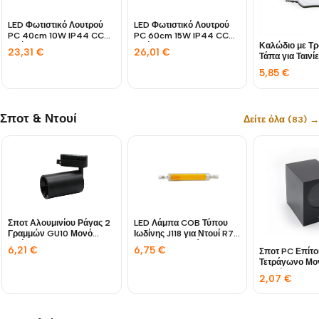
LED Φωτιστικό Λουτρού
LED Φωτιστικό Λουτρού
PC 40cm 10W IP44 CCT
PC 60cm 15W IP44 CCT
Καλώδιο με Τ
Χρώμιο
Χρώμιο
23,31
€
26,01
€
Τάπα για Ταιν
10W-15W IP65
5,85
€
Σποτ & Ντουί
Δείτε όλα (83) →
Σποτ Αλουμινίου Ράγας 2
LED Λάμπα COB Τύπου
Γραμμών GU10 Μονό
Ιωδίνης J118 για Ντουί R7S
Μαύρο
230V 9W Λευκό 4000K
6,21
€
6,75
€
Σποτ PC Επίτο
Τετράγωνο Μο
Κατεύθυνσης 
2,07
€
Γραφίτης