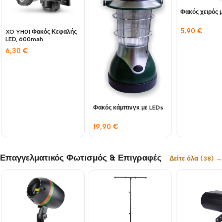
Φακός χειρός 
5,90
€
XO YH01 Φακός Κεφαλής
LED, 600mah
6,30
€
Φακός κάμπινγκ με LEDs
19,90
€
Επαγγελματικός Φωτισμός & Επιγραφές
Δείτε όλα (38) →