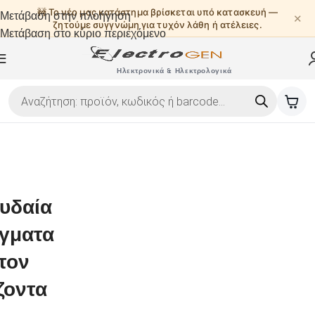
🚧 Το νέο μας κατάστημα βρίσκεται υπό κατασκευή —
Μετάβαση στην πλοήγηση
✕
ζητούμε συγγνώμη για τυχόν λάθη ή ατέλειες.
Μετάβαση στο κύριο περιεχόμενο
Ηλεκτρονικά & Ηλεκτρολογικά
υδαία
γματα
τον
ζοντα