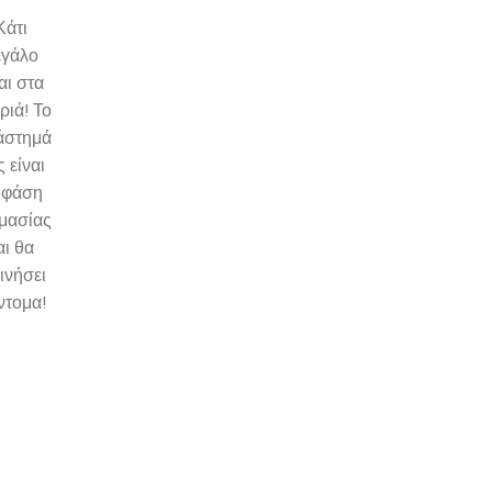
Κάτι
εγάλο
αι στα
ριά! Το
άστημά
 είναι
 φάση
ιμασίας
αι θα
ινήσει
ντομα!