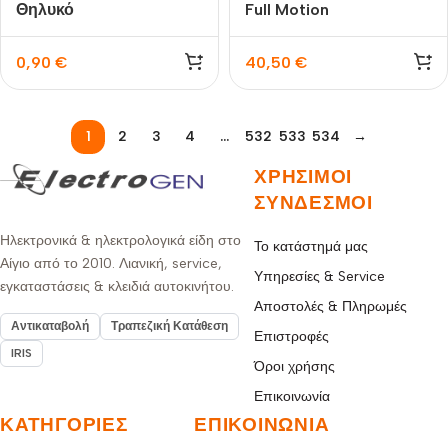
Θηλυκό
Full Motion
0,90
€
40,50
€
1
2
3
4
…
532
533
534
→
ΧΡΉΣΙΜΟΙ
ΣΎΝΔΕΣΜΟΙ
Ηλεκτρονικά & ηλεκτρολογικά είδη στο
Το κατάστημά μας
Αίγιο από το 2010. Λιανική, service,
Υπηρεσίες & Service
εγκαταστάσεις & κλειδιά αυτοκινήτου.
Αποστολές & Πληρωμές
Αντικαταβολή
Τραπεζική Κατάθεση
Επιστροφές
IRIS
Όροι χρήσης
Επικοινωνία
ΚΑΤΗΓΟΡΊΕΣ
ΕΠΙΚΟΙΝΩΝΊΑ