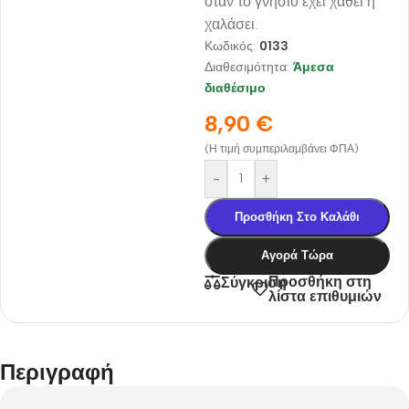
όταν το γνήσιο έχει χαθεί ή
χαλάσει.
Κωδικός:
0133
Διαθεσιμότητα:
Άμεσα
διαθέσιμο
8,90
€
(Η τιμή συμπεριλαμβάνει ΦΠΑ)
-
+
Προσθήκη Στο Καλάθι
Αγορά Τώρα
Προσθήκη στη
Σύγκριση
λίστα επιθυμιών
Περιγραφή