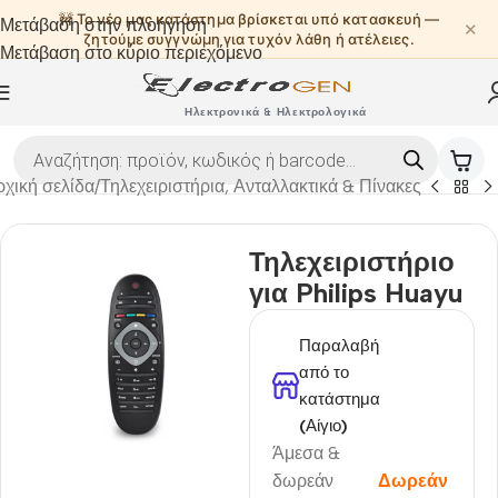
🚧 Το νέο μας κατάστημα βρίσκεται υπό κατασκευή —
Μετάβαση στην πλοήγηση
✕
ζητούμε συγγνώμη για τυχόν λάθη ή ατέλειες.
Μετάβαση στο κύριο περιεχόμενο
Ηλεκτρονικά & Ηλεκτρολογικά
ρχική σελίδα
/
Τηλεχειριστήρια, Ανταλλακτικά & Πίνακες
Τηλεχειριστήριο
για Philips Huayu
Παραλαβή
από το
κατάστημα
(Αίγιο)
Άμεσα &
δωρεάν
Δωρεάν