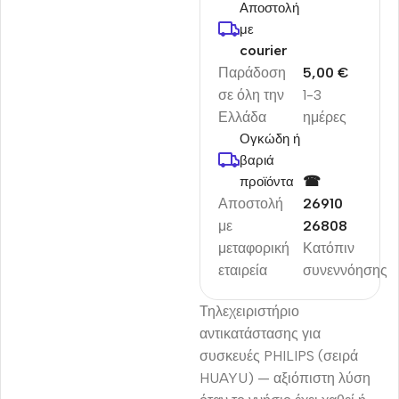
Αποστολή
με
courier
Παράδοση
5,00 €
σε όλη την
1-3
Ελλάδα
ημέρες
Ογκώδη ή
βαριά
προϊόντα
☎
Αποστολή
26910
με
26808
μεταφορική
Κατόπιν
εταιρεία
συνεννόησης
Τηλεχειριστήριο
αντικατάστασης για
συσκευές PHILIPS (σειρά
HUAYU) — αξιόπιστη λύση