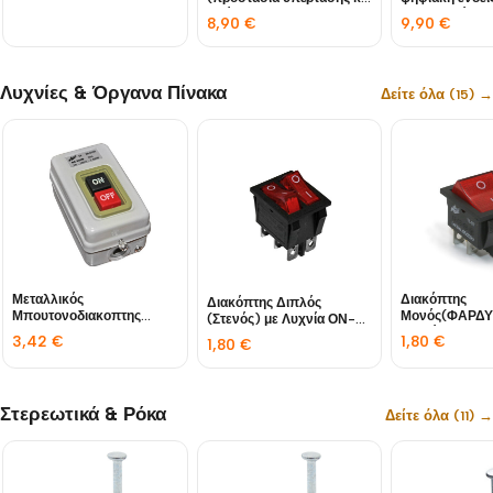
υπότασης)
(προστασία υπ
8,90
€
9,90
€
υπότασης)
Λυχνίες & Όργανα Πίνακα
Δείτε όλα (15) →
Μεταλλικός
Διακόπτης
Διακόπτης Διπλός
Μπουτονοδιακοπτης
Μονός(ΦΑΡΔΥ
(Στενός) με Λυχνία ΟΝ-
ΙΙΙx30Α
Λυχνία ΟΝ-ΟF
ΟFF 6επαφ.16Α
3,42
€
1,80
€
1,80
€
4επαφ.20Α
Στερεωτικά & Ρόκα
Δείτε όλα (11) →