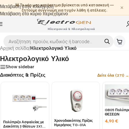
🚧 Το νέο μας κατάστημα βρίσκεται υπό κατασκευή —
Μετάβαση στην πλοήγηση
✕
ζητούμε συγγνώμη για τυχόν λάθη ή ατέλειες.
Μετάβαση στο κύριο περιεχόμενο
Ηλεκτρονικά & Ηλεκτρολογικά
Αρχική σελίδα
/
Ηλεκτρολογικό Υλικό
Ηλεκτρολογικό Υλικό
Show sidebar
Διακόπτες & Πρίζες
Δείτε όλα (271) →
GB05 Πολύπρι
ΘΕΣΕΩΝ
4,90
€
Χρονοδιακόπτης Πρίζας
Πολύπριζο Ασφαλείας με
Ημερήσιος TG-01A
Διακόπτη 3 Θέσεων 3X1.5