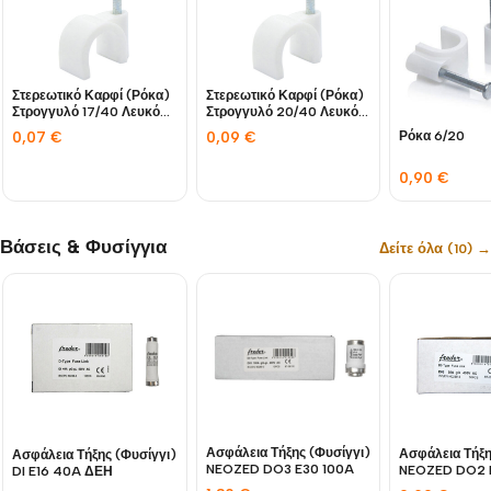
Στερεωτικό Καρφί (Ρόκα)
Στερεωτικό Καρφί (Ρόκα)
Στρογγυλό 17/40 Λευκό
Στρογγυλό 20/40 Λευκό
CHR-17MM CHS
CHR-20MM CHS
0,07
€
0,09
€
Ρόκα 6/20
0,90
€
Βάσεις & Φυσίγγια
Δείτε όλα (10) →
Ασφάλεια Τήξης (Φυσίγγι)
Ασφάλεια Τήξη
Ασφάλεια Τήξης (Φυσίγγι)
NEOZED DO3 E30 100A
NEOZED DO2 
DI E16 40A ΔΕΗ