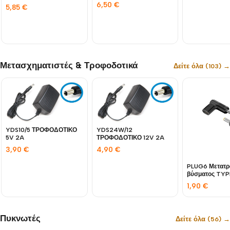
1.5m Λευκό G03MK BNG
6,50
€
5,85
€
Μετασχηματιστές & Τροφοδοτικά
Δείτε όλα (103) →
YDS10/5 ΤΡΟΦΟΔΟΤΙΚΟ
YDS24W/12
5V 2A
ΤΡΟΦΟΔΟΤΙΚΟ 12V 2A
3,90
€
4,90
€
PLUG6 Μετατρ
βύσματος TYPEC σε
ACER laptop
1,90
€
Πυκνωτές
Δείτε όλα (56) →