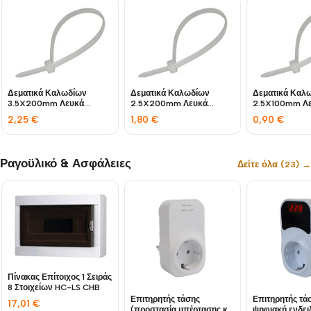
Δεματικά Καλωδίων
Δεματικά Καλωδίων
Δεματικά Καλ
3.5X200mm Λευκά
2.5X200mm Λευκά
2.5X100mm Λ
CHS(PC)-4X200 CHS
CHS(PC)-3X200 CHS
CHS(PC)-3X1
2,25
€
1,80
€
0,90
€
Ραγοϋλικό & Ασφάλειες
Δείτε όλα (23) →
Πίνακας Επίτοιχος 1 Σειράς
8 Στοιχείων HC-LS CHB
Επιτηρητής τάσης
Επιτηρητής τά
17,01
€
(προστασία υπέρτασης και
ψηφιακή ενδει