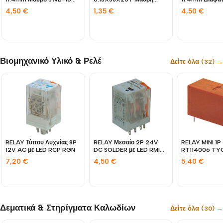
CHS
CHS
K1ZB0 WND
4,50
€
4,50
€
1,35
€
Βιομηχανικό Υλικό & Ρελέ
Δείτε όλα (32) →
RELAY MINI 1P
RELAY Τύπου Λυχνίας 8P
RELAY Μεσαίο 2P 24V
RT114006 TY
12V AC με LED RCP RGN
DC SOLDER με LED RMI
RGN
5,40
€
7,20
€
4,50
€
Δεματικά & Στηρίγματα Καλωδίων
Δείτε όλα (30) →