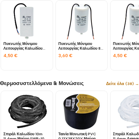
Πυκνωτής Μόνιμου
Πυκνωτής Μόνιμου
Πυκνωτής Μόν
Λειτουργίας Καλωδίου
Λειτουργίας Καλωδίου 8μF
Λειτουργίας Κ
12.5μF 450VAC CBB
450VAC CBB
450VAC CBB
4,50
€
3,60
€
4,50
€
Θερμοσυστελλόμενα & Μονώσεις
Δείτε όλα (38) →
Σπιράλ Καλωδίου 10m
Σπιράλ Καλωδ
Ταινία Μονωτική PVC
11.4mm Μαύρο SWB-10
11.4mm Διαφα
0.13X38X20Y Μαύρη