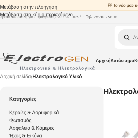
🚧 Το νέο μας 
Μετάβαση στην πλοήγηση
Μετάβαση στο κύριο περιεχόμενο
ωρεάν αποστολή για παραγγελίες άνω των 100€
*
· Τηλ. 26910 26808
Αρχική
Κατάστημα
Κ
Ηλεκτρονικά & Ηλεκτρολογικά
Αρχική σελίδα
/
Ηλεκτρολογικό Υλικό
Ηλεκτρολ
Κατηγορίες
Κεραίες & Δορυφορικά
Φωτισμός
Ασφάλεια & Κάμερες
Ήχος & Εικόνα