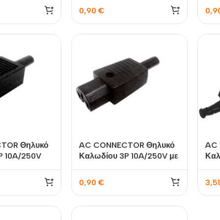
0,90
€
0,9
TOR Θηλυκό
AC CONNECTOR Θηλυκό
AC
P 10A/250V
Καλωδίου 3P 10A/250V με
Καλ
OP-01 OWI
Αυλάκι XJ-I008B LZ
Μαύ
0,90
€
3,5