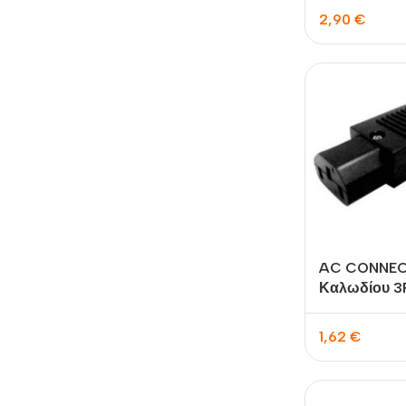
2,90
€
AC CONNEC
Καλωδίου 3
OW-1828-T
1,62
€