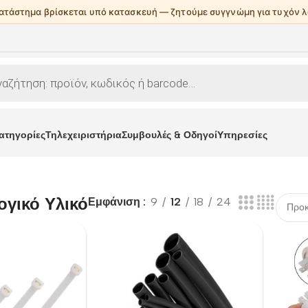
κατάστημα βρίσκεται υπό κατασκευή — ζητούμε συγγνώμη για τυχόν λ
ατηγορίες
Τηλεχειριστήρια
Συμβουλές & Οδηγοί
Υπηρεσίες
ογικό Υλικό
Εμφάνιση
9
12
18
24