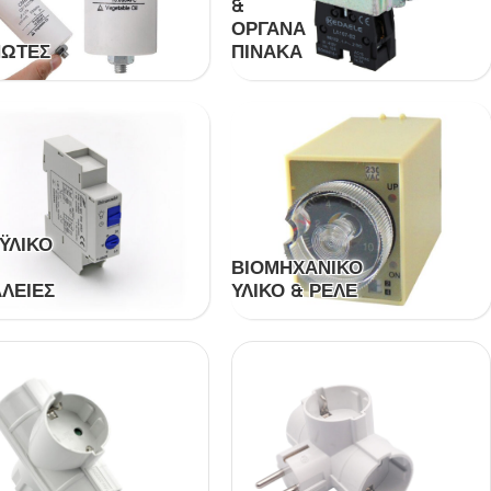
&
ΌΡΓΑΝΑ
ΩΤΈΣ
ΠΊΝΑΚΑ
ΫΛΙΚΌ
ΒΙΟΜΗΧΑΝΙΚΌ
ΛΕΙΕΣ
ΥΛΙΚΌ & ΡΕΛΈ