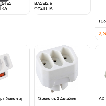
ΙΣΤΈΣ
ΒΆΣΕΙΣ &
ΙΚΆ
ΦΥΣΊΓΓΙΑ
1 Σ
2,9
 με διακόπτη
1Σούκο σε 3 Διπολικά
AC