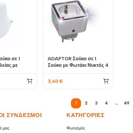
ύκο σε 1
ADAPTOR Σούκο σε 1
είας με
Σούκο με Φωτάκι Νυκτός 4
Υπέρτασης
LED SL34101F SFL
/01 KFG
3,60
€
1
2
3
4
…
49
ΟΙ ΣΎΝΔΕΣΜΟΙ
ΚΑΤΗΓΟΡΊΕΣ
ά μας
Φωτισμός