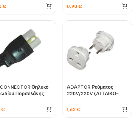
0
€
0,90
€
 CONNECTOR Θηλυκό
ADAPTOR Ρεύματος
ωδίου Πορσελάνης
220V/220V (ΑΓΓΛΙΚΟ-
ρο PA-10CX YUN
SCHUKO) RSE-U9R LZ
1
€
1,62
€