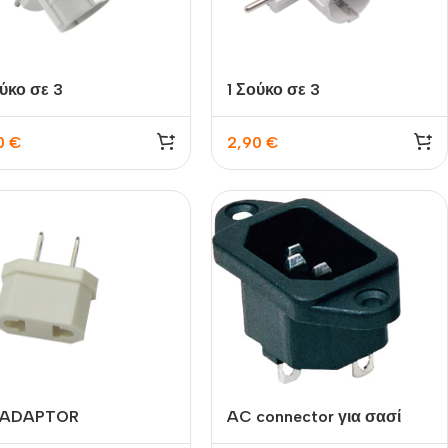
ούκο σε 3
1 Σούκο σε 3
0
€
2,90
€
 ADAPTOR
AC connector για σασί