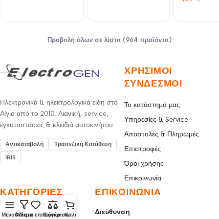
LIGHT RLX
Προβολή όλων σε λίστα (964 προϊόντα)
ΧΡΉΣΙΜΟΙ
ΣΎΝΔΕΣΜΟΙ
Ηλεκτρονικά & ηλεκτρολογικά είδη στο
Το κατάστημά μας
Αίγιο από το 2010. Λιανική, service,
Υπηρεσίες & Service
εγκαταστάσεις & κλειδιά αυτοκινήτου.
Αποστολές & Πληρωμές
Αντικαταβολή
Τραπεζική Κατάθεση
Επιστροφές
IRIS
Όροι χρήσης
Επικοινωνία
ΚΑΤΗΓΟΡΊΕΣ
ΕΠΙΚΟΙΝΩΝΊΑ
Διεύθυνση
Φωτισμός
Μενού
Φίλτρα
Λίστα επιθυμιών
Σύγκριση
Καλάθι