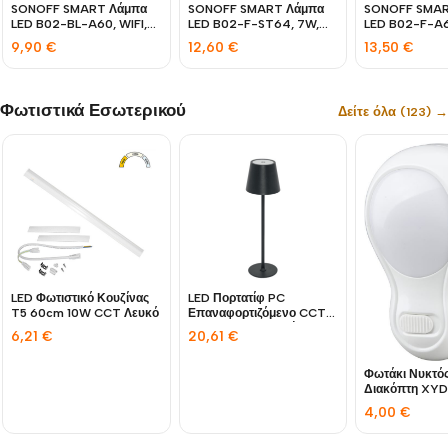
SONOFF SMART Λάμπα
SONOFF SMART Λάμπα
SONOFF SMAR
LED B02-BL-A60, WIFI,
LED B02-F-ST64, 7W,
LED B02-F-A6
9W, 806LM, E27
700LM, E27
806LM, E27
9,90
€
12,60
€
13,50
€
Φωτιστικά Εσωτερικού
Δείτε όλα (123) →
LED Φωτιστικό Κουζίνας
LED Πορτατίφ PC
T5 60cm 10W CCT Λευκό
Επαναφορτιζόμενο CCT
3W USB 5VDC Μαύρο
6,21
€
20,61
€
Φωτάκι Νυκτός
Διακόπτη XY
4,00
€