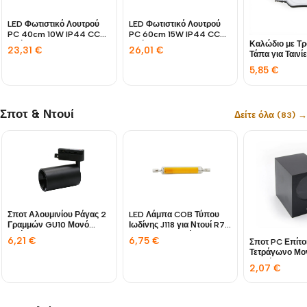
LED Φωτιστικό Λουτρού
LED Φωτιστικό Λουτρού
PC 40cm 10W IP44 CCT
PC 60cm 15W IP44 CCT
Καλώδιο με Τ
Χρώμιο
Χρώμιο
23,31
€
26,01
€
Τάπα για Ταιν
10W-15W IP65
5,85
€
Σποτ & Ντουί
Δείτε όλα (83) →
Σποτ Αλουμινίου Ράγας 2
LED Λάμπα COB Τύπου
Γραμμών GU10 Μονό
Ιωδίνης J118 για Ντουί R7S
Μαύρο
230V 9W Λευκό 4000K
6,21
€
6,75
€
Σποτ PC Επίτο
Τετράγωνο Μο
Κατεύθυνσης 
2,07
€
Γραφίτης