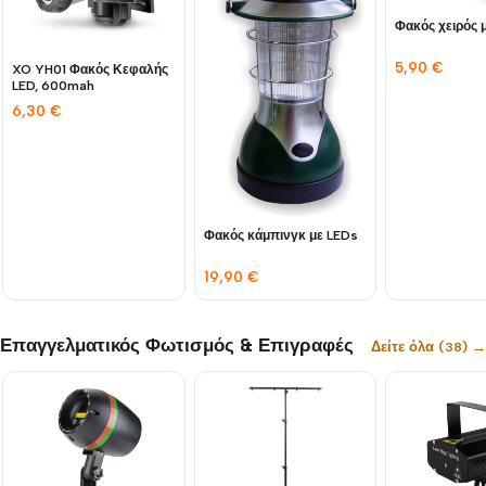
Φακός χειρός 
5,90
€
XO YH01 Φακός Κεφαλής
LED, 600mah
6,30
€
Φακός κάμπινγκ με LEDs
19,90
€
Επαγγελματικός Φωτισμός & Επιγραφές
Δείτε όλα (38) →