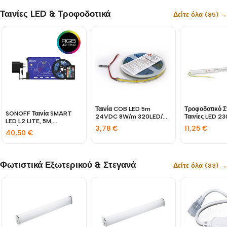
Ταινίες LED & Τροφοδοτικά
Δείτε όλα (85) →
Ταινία COB LED 5m
Τροφοδοτικό Σ
SONOFF Ταινία SMART
24VDC 8W/m 320LED/m
Ταινίες LED 
LED L2 LITE, 5M,
4000K Λευκό IP20
60W IP20
3,78
€
11,25
€
Αδιάβροχη IP65
40,50
€
Φωτιστικά Εξωτερικού & Στεγανά
Δείτε όλα (83) →