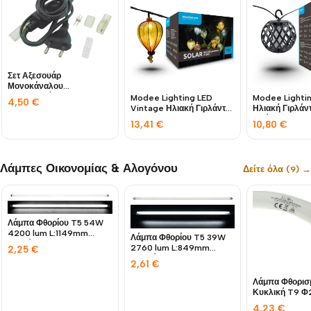
Σετ Αξεσουάρ
Μονοκάναλου
Φωτοσωλήνα LED FLAT
Modee Lighting LED
Modee Lighti
4,50
€
SMD3528 SGR
Vintage Ηλιακή Γιρλάντα
Ηλιακή Γιρλάν
10db 4,9m
Φλόγας
13,41
€
10,80
€
Λάμπες Οικονομίας & Αλογόνου
Δείτε όλα (9) →
Λάμπα Φθορίου T5 54W
4200 lum L:1149mm
Λάμπα Φθορίου T5 39W
Λευκό 4000Κ
2760 lum L:849mm
2,25
€
Ψυχρό 6400Κ
2,61
€
Λάμπα Φθορισ
Κυκλική T9 
32W 1800LM 
4,23
€