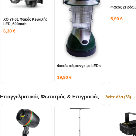
Φακός χειρός 
5,90
€
XO YH01 Φακός Κεφαλής
LED, 600mah
6,30
€
Φακός κάμπινγκ με LEDs
19,90
€
Επαγγελματικός Φωτισμός & Επιγραφές
Δείτε όλα (38) →