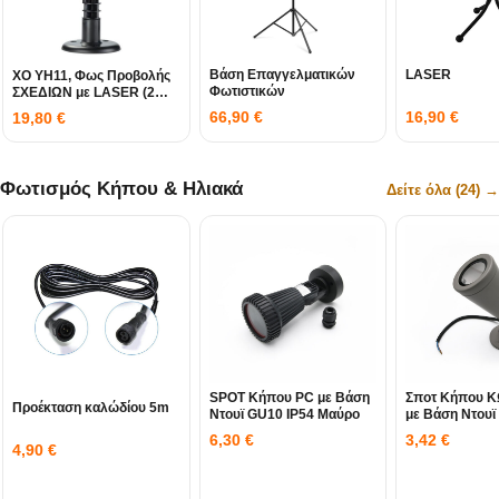
Βάση Επαγγελματικών
LASER
XO YH11, Φως Προβολής
Φωτιστικών
ΣΧΕΔΙΩΝ με LASER (2
ΧΡΩΜΑΤΑ LASER)
66,90
€
16,90
€
19,80
€
Φωτισμός Κήπου & Ηλιακά
Δείτε όλα (24) →
SPOT Κήπου PC με Βάση
Σποτ Κήπου 
Προέκταση καλώδίου 5m
Ντουϊ GU10 IP54 Μαύρο
με Βάση Ντουϊ
Γκρι
6,30
€
3,42
€
4,90
€