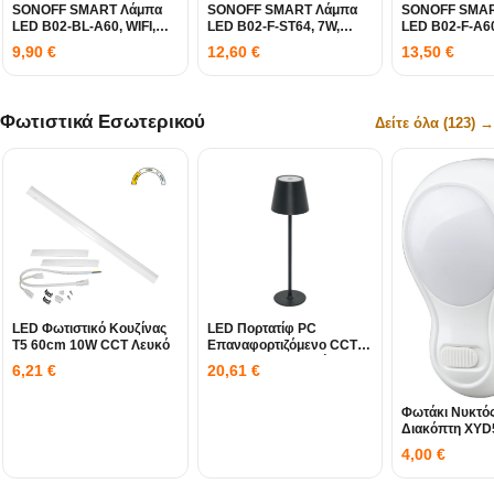
SONOFF SMART Λάμπα
SONOFF SMART Λάμπα
SONOFF SMAR
LED B02-BL-A60, WIFI,
LED B02-F-ST64, 7W,
LED B02-F-A60
9W, 806LM, E27
700LM, E27
806LM, E27
9,90
€
12,60
€
13,50
€
Φωτιστικά Εσωτερικού
Δείτε όλα (123) →
LED Φωτιστικό Κουζίνας
LED Πορτατίφ PC
T5 60cm 10W CCT Λευκό
Επαναφορτιζόμενο CCT
3W USB 5VDC Μαύρο
6,21
€
20,61
€
Φωτάκι Νυκτός
Διακόπτη XYD
4,00
€