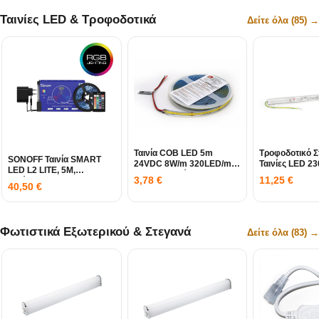
Ταινίες LED & Τροφοδοτικά
Δείτε όλα (85) →
Ταινία COB LED 5m
Τροφοδοτικό Σ
SONOFF Ταινία SMART
24VDC 8W/m 320LED/m
Ταινίες LED 2
LED L2 LITE, 5M,
4000K Λευκό IP20
60W IP20
3,78
€
11,25
€
Αδιάβροχη IP65
40,50
€
Φωτιστικά Εξωτερικού & Στεγανά
Δείτε όλα (83) →