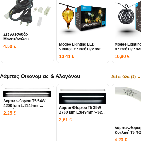
Σετ Αξεσουάρ
Μονοκάναλου
Φωτοσωλήνα LED FLAT
Modee Lighting LED
Modee Lightin
4,50
€
SMD3528 SGR
Vintage Ηλιακή Γιρλάντα
Ηλιακή Γιρλάν
10db 4,9m
Φλόγας
13,41
€
10,80
€
Λάμπες Οικονομίας & Αλογόνου
Δείτε όλα (9) →
Λάμπα Φθορίου T5 54W
4200 lum L:1149mm
Λάμπα Φθορίου T5 39W
Λευκό 4000Κ
2760 lum L:849mm Ψυχρό
2,25
€
6400Κ
2,61
€
Λάμπα Φθορισ
Κυκλική T9 
1800LM 6500
4,23
€