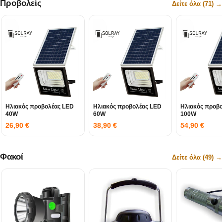
Προβολείς
Δείτε όλα (71) →
Ηλιακός προβολέας LED
Ηλιακός προβολέας LED
Ηλιακός προβ
40W
60W
100W
26,90
€
38,90
€
54,90
€
Φακοί
Δείτε όλα (49) →