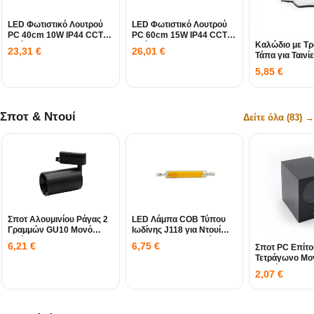
LED Φωτιστικό Λουτρού
LED Φωτιστικό Λουτρού
PC 40cm 10W IP44 CCT
PC 60cm 15W IP44 CCT
Καλώδιο με Τ
Χρώμιο
Χρώμιο
23,31
€
26,01
€
Τάπα για Ταινί
10W-15W IP65
5,85
€
Σποτ & Ντουί
Δείτε όλα (83) →
Σποτ Αλουμινίου Ράγας 2
LED Λάμπα COB Τύπου
Γραμμών GU10 Μονό
Ιωδίνης J118 για Ντουί
Μαύρο
R7S 230V 9W Λευκό
6,21
€
6,75
€
Σποτ PC Επίτο
4000K
Τετράγωνο Μο
Κατεύθυνσης 
2,07
€
Γραφίτης